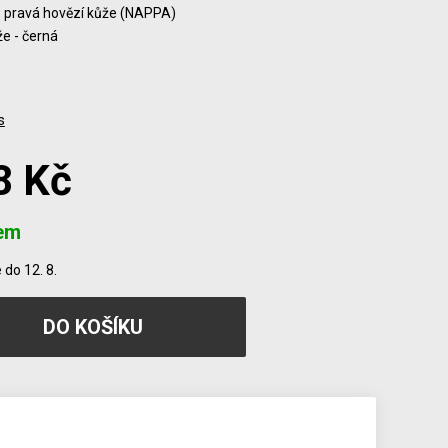
- pravá hovězí kůže (NAPPA)
e - černá
s
8 Kč
em
do 12. 8.