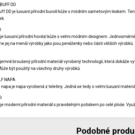
BUFF DD
uff DD je luxusní přírodní buvolí kůže s módním sametovým leskem. T
ek.
O
e luxusní přírodní hovězí kůže s velmi módním designem. Jednosměrně 
e jej na menší výrobky jako jsou peněženky nebo části větších výrobků.
jemně broušený přírodní materiál vyrobený technologií, která dokáže vytv
Může být použitý na všechny druhy výrobků.
LF NAPA
 napa je napa vyrobená z teletiny. Jedná se tedy o velmi luxusní materiá
R
je moderní přírodní materiál s pravidelným potiskem po celé ploše. Využ
Podobné produ