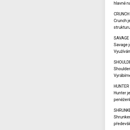
hlavně n
CRUNCH
Crunch j
struktur
SAVAGE
Savage j
Využívám
SHOULD
Shoulder
Vyrábíme
HUNTER
Hunter j
peněženk
SHRUNK
Shrunken
předevší