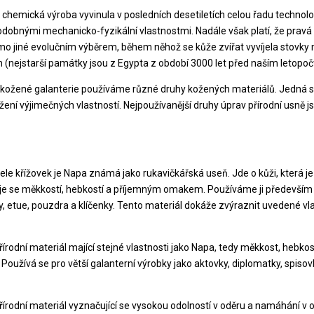
a chemická výroba vyvinula v posledních desetiletích celou řadu technolog
odobnými mechanicko-fyzikální vlastnostmi. Nadále však platí, že pravá k
 jiné evolučním výběrem, během něhož se kůže zvířat vyvíjela stovky mili
 (nejstarší památky jsou z Egypta z období 3000 let před naším letopo
 kožené galanterie používáme různé druhy kožených materiálů. Jedná se
žení výjimečných vlastností. Nejpoužívanější druhy úprav přírodní usně j
tele křížovek je Napa známá jako rukavičkářská useň. Jde o kůži, která j
e se měkkostí, hebkostí a příjemným omakem. Používáme ji především
y, etue, pouzdra a klíčenky. Tento materiál dokáže zvýraznit uvedené vl
řírodní materiál mající stejné vlastnosti jako Napa, tedy měkkost, hebk
Používá se pro větší galanterní výrobky jako aktovky, diplomatky, spisovk
řírodní materiál vyznačující se vysokou odolností v oděru a namáhání v 