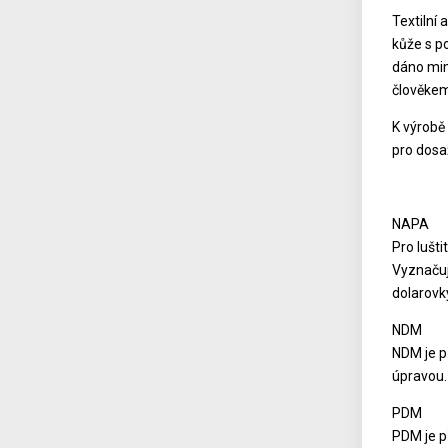
Textilní 
kůže s p
dáno mimo
člověkem
K výrobě
pro dosa
NAPA
Pro lušti
Vyznačuj
dolarovk
NDM
NDM je p
úpravou. 
PDM
PDM je p