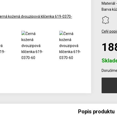
Materiál 
Barva kůž
Celý popi
18
Sklad
Počet
Doručíme 
Popis produktu