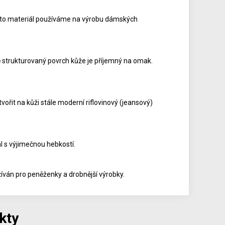
ento materiál používáme na výrobu dámských
strukturovaný povrch kůže je příjemný na omak.
ořit na kůži stále moderní riflovinový (jeansový)
l s výjimečnou hebkostí.
íván pro peněženky a drobnější výrobky.
kty