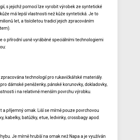
ií, s jejichž pomocí lze vyrobit výrobek ze syntetické
ůže má lepší vlastnosti než kůže syntetická. Je to
onů let, a tisíciletou tradicí jejich zpracováním
čtem).
 o přírodní usně vyráběné speciálními technologiemi
sou:
e zpracována technologií pro rukavičkářské materiály.
 pro dámské peněženky, pánské korunovky, dokladovky,
astnosti i na relativně menším povrchu výrobku.
ost a příjemný omak. Liší se mírně pouze povrchovou
y, kabelky, batůžky, etue, ledvinky, crossbagy apod.
ohybu. Je mírně hrubší na omak než Napa a je využíván