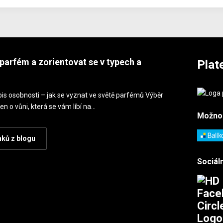
parfém a zorientovat se v typech a
Plat
is osobnosti – jak se vyznat ve světě parfémů Výběr
en o vůni, která se vám líbí na…
Možno
nků z blogu
Sociáln