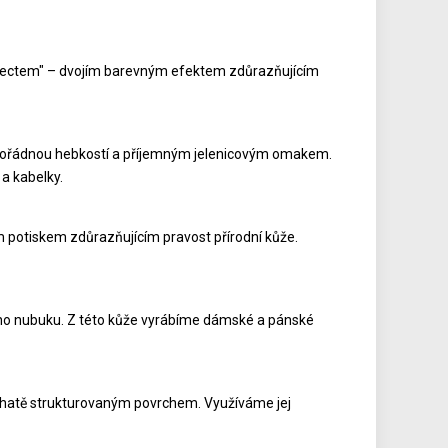
 effectem" – dvojím barevným efektem zdůrazňujícím
mimořádnou hebkostí a příjemným jelenicovým omakem.
a kabelky.
m potiskem zdůrazňujícím pravost přírodní kůže.
kého nubuku. Z této kůže vyrábíme dámské a pánské
bohatě strukturovaným povrchem. Využíváme jej