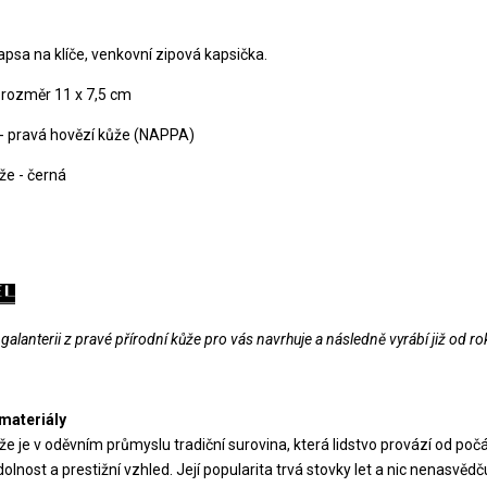
apsa na klíče, venkovní zipová kapsička.
 rozměr 11 x 7,5 cm
 - pravá hovězí kůže (NAPPA)
že - černá
alanterii z pravé přírodní kůže pro vás navrhuje a následně vyrábí již od r
materiály
e je v oděvním průmyslu tradiční surovina, která lidstvo provází od počá
olnost a prestižní vzhled. Její popularita trvá stovky let a nic nenasvěd