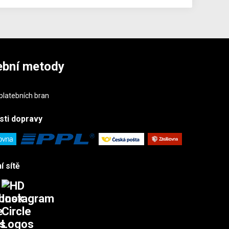
ební metody
sti
dopravy
í sítě