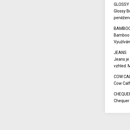
GLOSSY 
Glossy B
peněžen
BAMBO
Bamboo j
Využívám
JEANS
Jeans je 
vzhled. 
COW CA
Cow Calf
CHEQUE
Chequer 