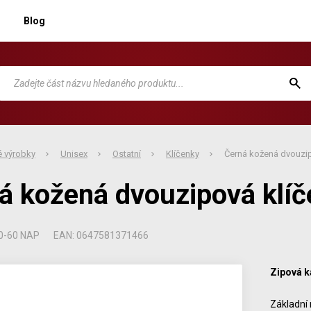
Blog
 výrobky
Unisex
Ostatní
Klíčenky
Černá kožená dvouzip
á kožená dvouzipová klí
0-60 NAP
EAN: 0647581371466
Zipová k
Základní 