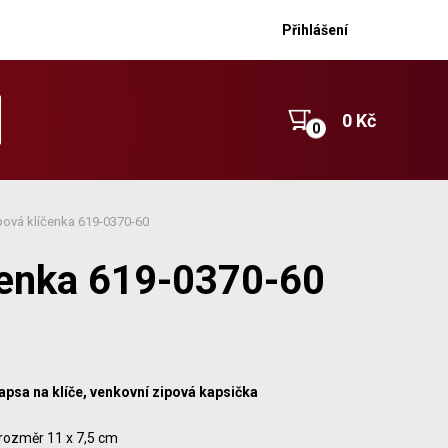
Přihlášení
0 Kč
ová klíčenka 619-0370-60
čenka 619-0370-60
apsa na klíče, venkovní zipová kapsička
rozměr 11 x 7,5 cm