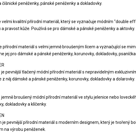
a číšnické peněženky, pánské peněženky a dokladovky.
e velmi kvalitní přírodní materiál, který se vyznačuje módním "double
u a pravost kůže. Používá se pro dámské a pánské peněženky a aktovky.
e přírodní materiál s velmi jemně broušeným lícem a vyznačující se 
e jej pro dámské a pánské peněženky, korunovky, dokladovky, psaníčka 
ER
 je pevnější tlačený módní přírodní materiál s nepravidelným exkluzivní
 z něj dámské a pánské peněženky, korunovky, dokladovky a dolarovky.
e jemně broušený módní přírodní materiál ve stylu jelenice nebo lovec
y, dokladovky a klíčenky.
EN
 je pevnější přírodní materiál s moderním designem, který je tvořený 
m na výrobu peněženek.