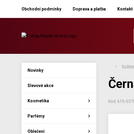
Obchodní podmínky
Doprava a platba
Kontakt
Kožené
Novinky
Čern
Slevové akce
Kosmetika
Kód: 619-037
Parfémy
Oblečení