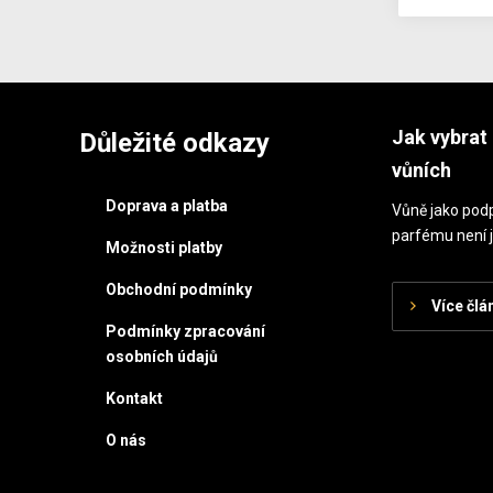
Jak vybrat 
Důležité odkazy
vůních
Doprava a platba
Vůně jako podp
parfému není j
Možnosti platby
Obchodní podmínky
Více člá
Podmínky zpracování
osobních údajů
Kontakt
O nás