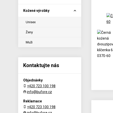
Kožené výrobky
Unisex
Ženy
Muži
Kontaktujte nás
Objednávky
+420 723 100 198
info@bufore.cz
Reklamace
+420 723 100 198
info@bufore.cz