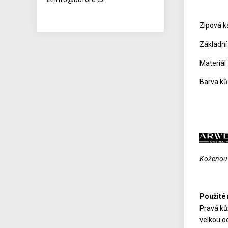
Zipová k
Základní
Materiál
Barva ků
Koženou g
Použité 
Pravá kůž
velkou od