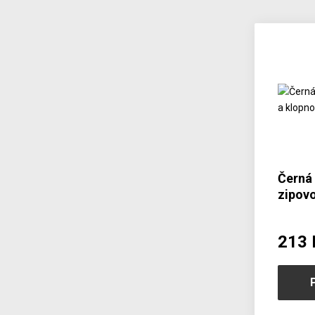
Černá 
zipov
kapsi
213 