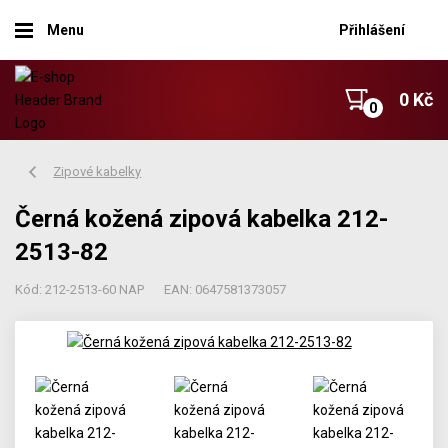
Menu
Přihlášení
0 Kč
Zipové kabelky
Černá kožená zipová kabelka 212-
2513-82
Kód: 212-2513-60 NAP
EAN: 0647581373057