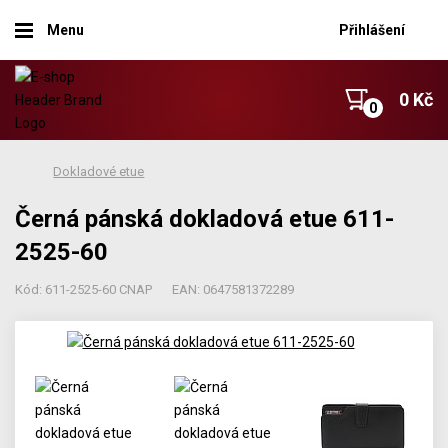
Menu
Přihlášení
0 Kč
Dokladové etue
Černá pánská dokladová etue 611-
2525-60
Kód: 611-2525-60 CNAP
EAN: 0647581372289