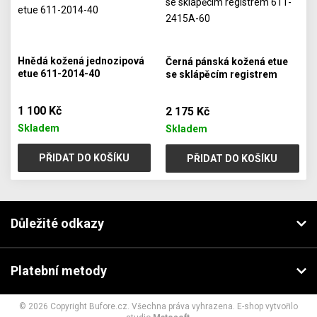
Hnědá kožená jednozipová
Černá pánská kožená etue
etue 611-2014-40
se sklápěcím registrem
611-2415A-60
1 100 Kč
2 175 Kč
Skladem
Skladem
PŘIDAT DO KOŠÍKU
PŘIDAT DO KOŠÍKU
Důležité odkazy
Platební metody
© 2026 Copyright Bufore.cz. Všechna práva vyhrazena. E-shop vytvořilo