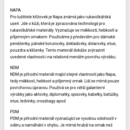
NAPA
Pro luštitele křížovek je Napa známá jako rukavičkářská
useň. Jde o kůži, která je zpracována technologií pro
rukavičkářské materiály. Vyznačuje se měkkostí, hebkostí a
příjemným omakem. Používáme ji především pro dámské
peněženky, pánské korunovky, dokladovky, dolarovky, etue,
pouzdra a klíčenky. Tento materiál dokáže zvýraznit
uvedené vlastnosti i na relativně menším povrchu výrobku.
NDM
NDM je přírodní materiál mající stejné vlastnosti jako Napa,
tedy měkkost, hebkost a příjemný omak. Liší se mírně pouze
povrchovou úpravou. Používá se pro větší galanterní
výrobky jako aktovky, diplomatky, spisovky, kabelky, batůžky,
etue, ledvinky, crossbagy apod.
PDM
PDM je přírodní materiál vyznačující se vysokou odolností v
oděru a namáhání v ohybu. Je mírně hrubší na omak než