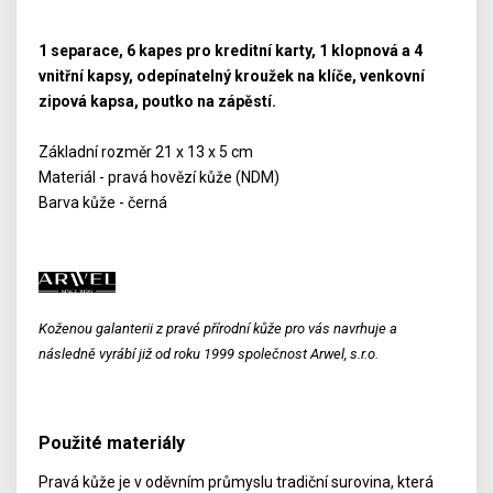
1 separace, 6 kapes pro kreditní karty, 1 klopnová a 4
vnitřní kapsy, odepínatelný kroužek na klíče, venkovní
zipová kapsa, poutko na zápěstí.
Základní rozměr 21 x 13 x 5 cm
Materiál - pravá hovězí kůže (NDM)
Barva kůže - černá
Koženou galanterii z pravé přírodní kůže pro vás navrhuje a
následně vyrábí již od roku 1999 společnost Arwel, s.r.o.
Použité materiály
Pravá kůže je v oděvním průmyslu tradiční surovina, která