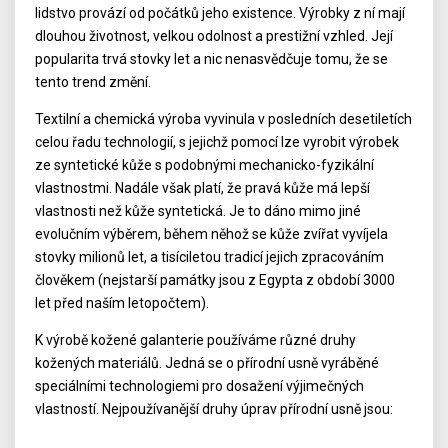
lidstvo provází od počátků jeho existence. Výrobky z ní mají
dlouhou životnost, velkou odolnost a prestižní vzhled. Její
popularita trvá stovky let a nic nenasvědčuje tomu, že se
tento trend změní.
Textilní a chemická výroba vyvinula v posledních desetiletích
celou řadu technologií, s jejichž pomocí lze vyrobit výrobek
ze syntetické kůže s podobnými mechanicko-fyzikální
vlastnostmi. Nadále však platí, že pravá kůže má lepší
vlastnosti než kůže syntetická. Je to dáno mimo jiné
evolučním výběrem, během něhož se kůže zvířat vyvíjela
stovky milionů let, a tisíciletou tradicí jejich zpracováním
člověkem (nejstarší památky jsou z Egypta z období 3000
let před naším letopočtem).
K výrobě kožené galanterie používáme různé druhy
kožených materiálů. Jedná se o přírodní usně vyráběné
speciálními technologiemi pro dosažení výjimečných
vlastností. Nejpoužívanější druhy úprav přírodní usně jsou: