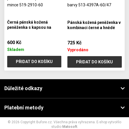
Černá pánská kožená
Pánská kožená peněženka v
peněženka s kapsou na
kombinaci černé a hnědé
mince 519-2910-60
barvy 513-4397A-60/47
600 Kč
725 Kč
Skladem
Vyprodáno
PŘIDAT DO KOŠÍKU
PŘIDAT DO KOŠÍKU
Důležité odkazy
Platební metody
© 2026 Copyright Bufore.cz. Všechna práva vyhrazena. E-shop vytvořilo
studio
Matosoft
.