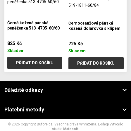
Černá kožená pánská
Černooranžová pánská
peněženka 513-4705-60/60
kožená dolarovka s klipem
519-1811-60/84
825 Kč
725 Kč
Skladem
Skladem
PŘIDAT DO KOŠÍKU
PŘIDAT DO KOŠÍKU
Důležité odkazy
Platební metody
© 2026 Copyright Bufore.cz. Všechna práva vyhrazena. E-shop vytvořilo
studio
Matosoft
.