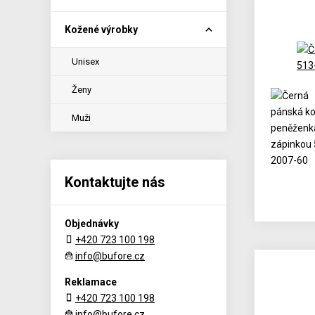
Kožené výrobky
Unisex
Ženy
Muži
Kontaktujte nás
Objednávky
+420 723 100 198
info@bufore.cz
Reklamace
+420 723 100 198
info@bufore.cz