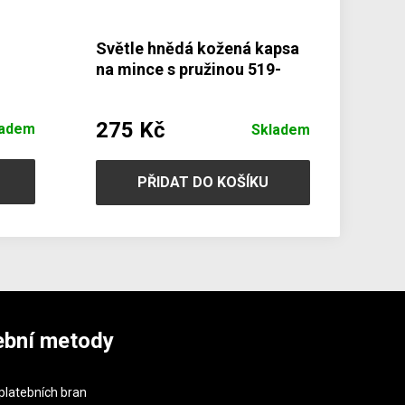
Světle hnědá kožená kapsa
na mince s pružinou 519-
7708-05
275 Kč
ladem
Skladem
PŘIDAT DO KOŠÍKU
ební metody