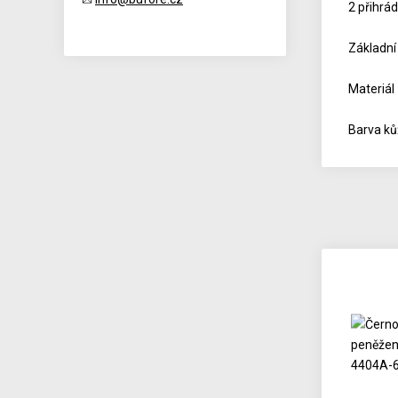
2 přihrád
Základní
Materiál
Barva ků