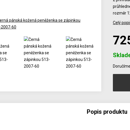
průhledné
rozměr 1
Celý popi
72
Sklad
Počet
Doručíme 
Popis produktu