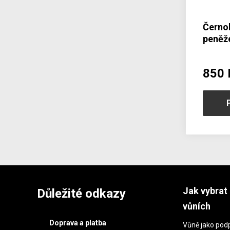
Černo
peněže
zápin
850 
Jak vybrat 
Důležité odkazy
vůních
Doprava a platba
Vůně jako podp