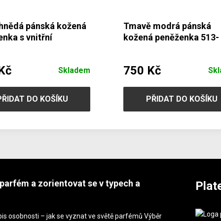
hnědá pánská kožená
Tmavě modrá pánská
nka s vnitřní
kožená peněženka 513-
kou 513-4404A-60/44
1311-97
Kč
750 Kč
Skladem
Sk
PŘIDAT DO KOŠÍKU
PŘIDAT DO KOŠÍKU
parfém a zorientovat se v typech a
Plat
is osobnosti – jak se vyznat ve světě parfémů Výběr