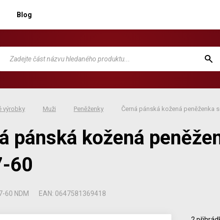
Blog
 výrobky
Muži
Peněženky
Černá pánská kožená peněženka s
á pánská kožená peněžen
7-60
07-60 NDM
EAN: 0647581369418
2 přihrád