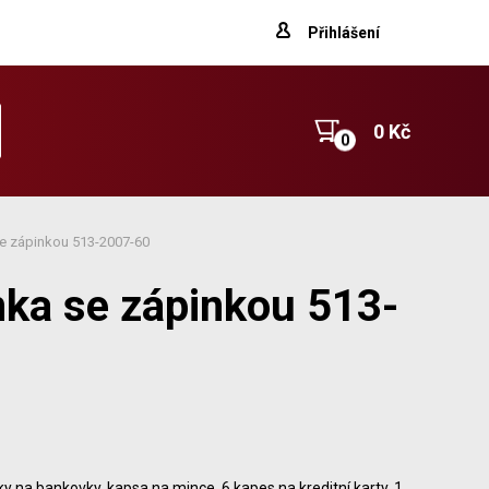
Přihlášení
0 Kč
e zápinkou 513-2007-60
ka se zápinkou 513-
ky na bankovky, kapsa na mince, 6 kapes na kreditní karty, 1