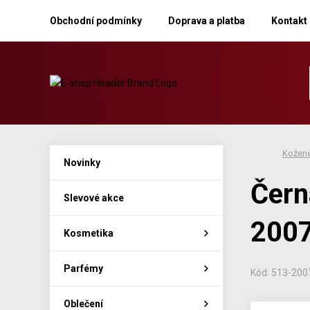
Obchodní podmínky
Doprava a platba
Kontakt
Kožené
Novinky
Čern
Slevové akce
200
Kosmetika
Parfémy
Kód: 513-20
Oblečení