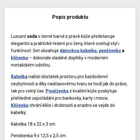
Popis produktu
Luxusní
sada
v černé barvě z pravé kůže představuje
elegantní a praktické řešení pro ženy, které oceňují styl i
funkčnost. Set obsahuje
dámskou kabelku
,
peněženku
a
klíčenku
– dokonale sladěné doplňky v moderním
metalickém odstínu.
Kabelka
nabízí dostatek prostoru pro každodenní
nezbytnosti a díky nadčasovému tvaru se hodí jak do práce,
tak pro volný čas.
Peněženka
z kvalitní kůže poskytuje
přehledné uspořádání pro bankovky, karty i mince.
Klíčenka
chrání klíče i drobnosti a snadno se vejde do
kabelky.
Kabelka 18 x 22 x 3 cm
Peněženka 9 x 12,5 x 2,5 cm