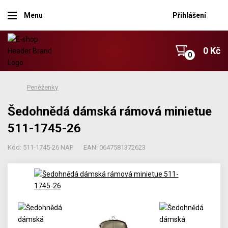
Menu
Přihlášení
0 Kč
Peněženky
Šedohnědá dámská rámová minietue
511-1745-26
Kód: 511-1745-26 NAP
EAN: 0647581372623