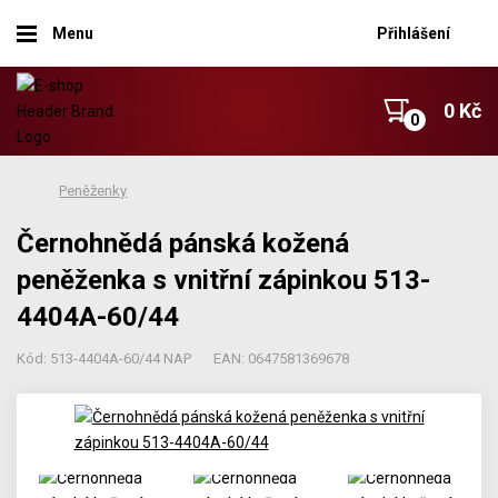
Menu
Přihlášení
0 Kč
Peněženky
Černohnědá pánská kožená
peněženka s vnitřní zápinkou 513-
4404A-60/44
Kód: 513-4404A-60/44 NAP
EAN: 0647581369678