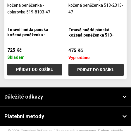
Tmavě hnědá pánská
Tmavě hnědá pánská
kožená peněženka -
kožená peněženka 513-
dolarovka 519-8103-47
2313-47
725 Kč
475 Kč
Skladem
Vyprodáno
PŘIDAT DO KOŠÍKU
PŘIDAT DO KOŠÍKU
Důležité odkazy
Platební metody
© 2026 Copyright Bufore.cz. Všechna práva vyhrazena. E-shop vytvořilo