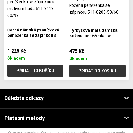
Černá dámská psaníčková
Tyrkysová malá dámská
peněženka se zápinkou s
kožená peněženka se
motivem hada 511-8118-
zápinkou 511-8205-53/60
60/99
1 225 Kč
475 Kč
Skladem
Skladem
PŘIDAT DO KOŠÍKU
PŘIDAT DO KOŠÍKU
Důležité odkazy
Platební metody
© 2026 Copyright Bufore.cz. Všechna práva vyhrazena. E-shop vytvořilo