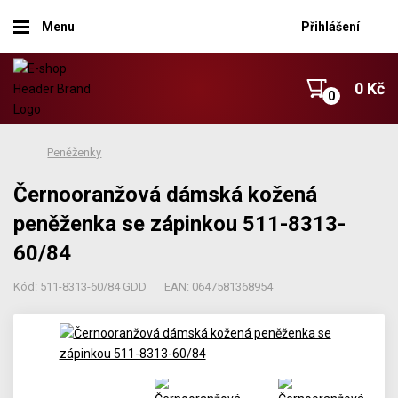
Menu
Přihlášení
0 Kč
Peněženky
Černooranžová dámská kožená
peněženka se zápinkou 511-8313-
60/84
Kód: 511-8313-60/84 GDD
EAN: 0647581368954