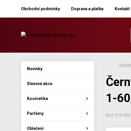
Obchodní podmínky
Doprava a platba
Kontakt
Kožené
Novinky
Čern
Slevové akce
1-60
Kosmetika
Parfémy
Kód: 913-500
Oblečení