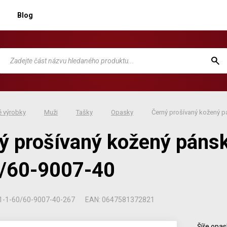
Blog
 výrobky
Muži
Tašky
Opasky
Černý prošívaný kožený 
ý prošívaný kožený páns
/60-9007-40
1-1-60/60-9007-40-267
EAN: 0647581372821
Šíře opas