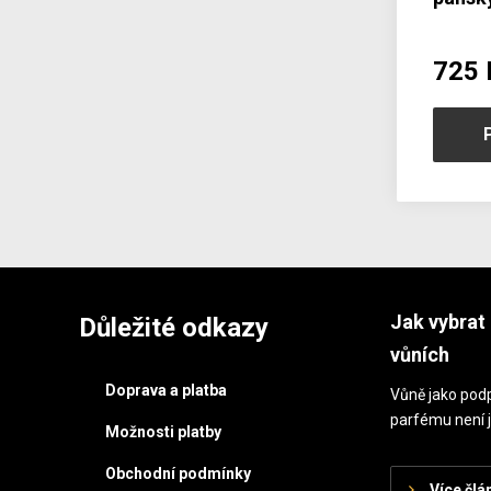
60/60
725 
Jak vybrat 
Důležité odkazy
vůních
Doprava a platba
Vůně jako podp
parfému není j
Možnosti platby
Obchodní podmínky
Více člá