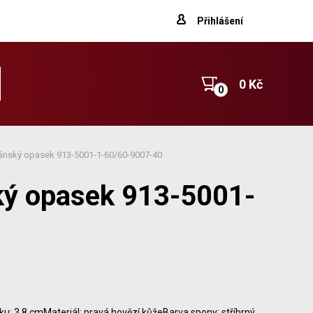
Přihlášení
0 Kč
pánský opasek 913-5001-1-60/60-9007-40
ký opasek 913-5001-
ku: 3,8 cmMateriál: pravá hovězí kůžeBarva spony: stříbrný