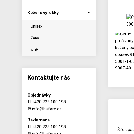
Kožené výrobky
Unisex
Ženy
Muži
Kontaktujte nás
Objednávky
+420 723 100 198
info@bufore.cz
Reklamace
+420 723 100 198
Šíře opa
info@bufore.cz