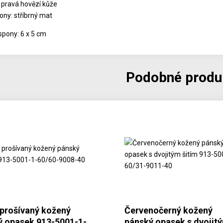
: pravá hovězí kůže
ony: stříbrný mat
spony: 6 x 5 cm
Podobné produ
 prošívaný kožený
Červenočerný kožený
ý opasek 913-5001-1-
pánský opasek s dvojit