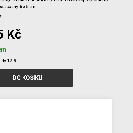
ost spony: 6 x 5 cm
s
5 Kč
em
do 12. 8.