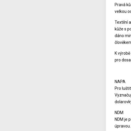
Pravá kůž
velkou od
Textilní 
kůže s p
dáno mimo
člověkem
K výrobě
pro dosa
NAPA
Pro lušti
Vyznačuj
dolarovk
NDM
NDM je p
úpravou. 