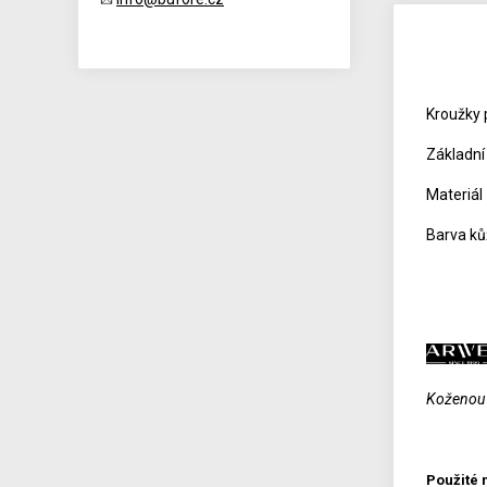
Kroužky 
Základní
Materiál
Barva kůž
Koženou g
Použité 