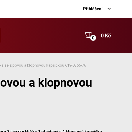
Přihlášení
0 Kč
nka se zipovou a klopnovou kapsičkou 619-0365-76
povou a klopnovou
pro 2 svazky klíčů + 1 otevřená a 1 klopnová kapsička