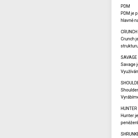
PDM
PDM je p
hlavně n
CRUNCH
Crunch j
struktur
SAVAGE
Savage j
Využívám
SHOULD
Shoulder
Vyrábíme
HUNTER
Hunter j
peněženk
SHRUNK