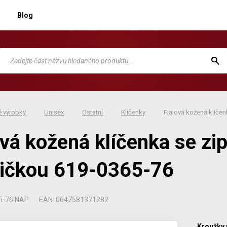
Blog
 výrobky
Unisex
Ostatní
Klíčenky
Fialová kožená klíče
ová kožená klíčenka se zi
ičkou 619-0365-76
5-76 NAP
EAN: 0647581371282
Kroužky 