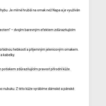
ohybu. Je mírně hrubší na omak než Napa a je využíván
 effectem" – dvojím barevným efektem zdůrazňujícím
mimořádnou hebkostí a příjemným jelenicovým omakem.
a kabelky.
m potiskem zdůrazňujícím pravost přírodní kůže.
kého nubuku. Z této kůže vyrábíme dámské a pánské