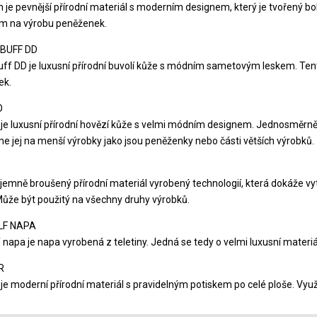
 je pevnější přírodní materiál s moderním designem, který je tvořený 
m na výrobu peněženek.
BUFF DD
uff DD je luxusní přírodní buvolí kůže s módním sametovým leskem. T
ek.
O
e luxusní přírodní hovězí kůže s velmi módním designem. Jednosměrně 
e jej na menší výrobky jako jsou peněženky nebo části větších výrobků.
jemně broušený přírodní materiál vyrobený technologií, která dokáže vytv
Může být použitý na všechny druhy výrobků.
LF NAPA
 napa je napa vyrobená z teletiny. Jedná se tedy o velmi luxusní materiá
R
je moderní přírodní materiál s pravidelným potiskem po celé ploše. Využ