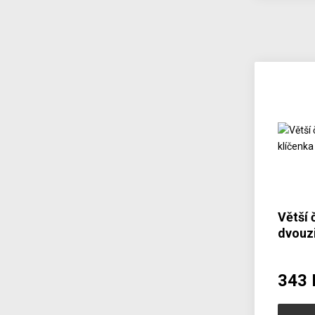
Větší 
dvouzi
8104-
343 