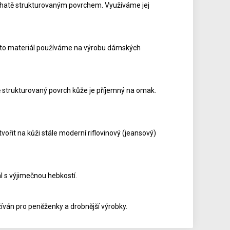
bohatě strukturovaným povrchem. Využíváme jej
ento materiál používáme na výrobu dámských
strukturovaný povrch kůže je příjemný na omak.
ořit na kůži stále moderní riflovinový (jeansový)
l s výjimečnou hebkostí.
íván pro peněženky a drobnější výrobky.