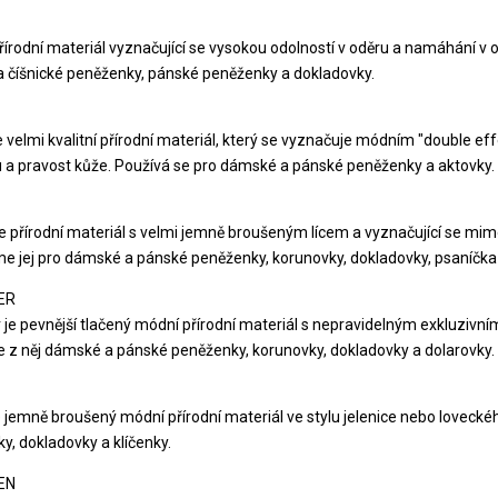
řírodní materiál vyznačující se vysokou odolností v oděru a namáhání v 
a číšnické peněženky, pánské peněženky a dokladovky.
e velmi kvalitní přírodní materiál, který se vyznačuje módním "double
u a pravost kůže. Používá se pro dámské a pánské peněženky a aktovky.
e přírodní materiál s velmi jemně broušeným lícem a vyznačující se 
e jej pro dámské a pánské peněženky, korunovky, dokladovky, psaníčka 
ER
 je pevnější tlačený módní přírodní materiál s nepravidelným exkluzivní
 z něj dámské a pánské peněženky, korunovky, dokladovky a dolarovky.
e jemně broušený módní přírodní materiál ve stylu jelenice nebo lovec
y, dokladovky a klíčenky.
EN