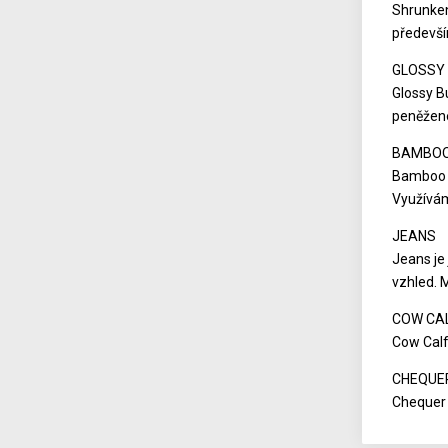
Shrunken
předevší
GLOSSY 
Glossy B
peněžen
BAMBO
Bamboo j
Využívám
JEANS
Jeans je 
vzhled. 
COW CA
Cow Calf
CHEQUE
Chequer 