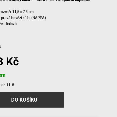
rozměr 11,5 x 7,5 cm
- pravá hovězí kůže (NAPPA)
e - fialová
s
3 Kč
em
do 11. 8.