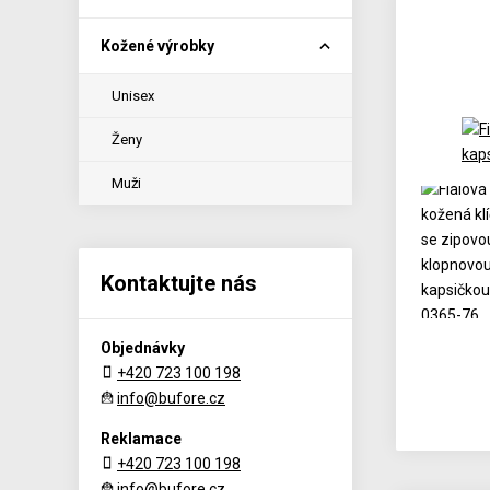
Kožené výrobky
Unisex
Ženy
Muži
Kontaktujte nás
Objednávky
+420 723 100 198
info@bufore.cz
Reklamace
+420 723 100 198
info@bufore.cz