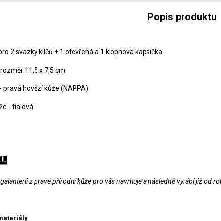
Popis produktu
pro 2 svazky klíčů + 1 otevřená a 1 klopnová kapsička.
 rozměr 11,5 x 7,5 cm
 - pravá hovězí kůže (NAPPA)
e - fialová
alanterii z pravé přírodní kůže pro vás navrhuje a následně vyrábí již od r
materiály