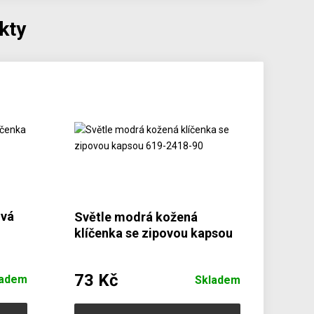
kty
ová
Světle modrá kožená
klíčenka se zipovou kapsou
619-2418-90
73 Kč
ladem
Skladem