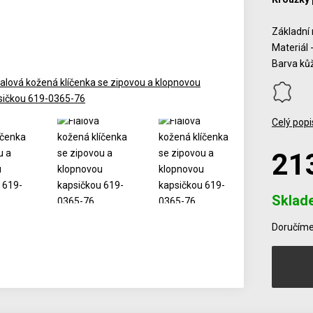
Základní 
Materiál 
Barva kůž
Celý popi
21
Sklad
Počet
Doručíme 