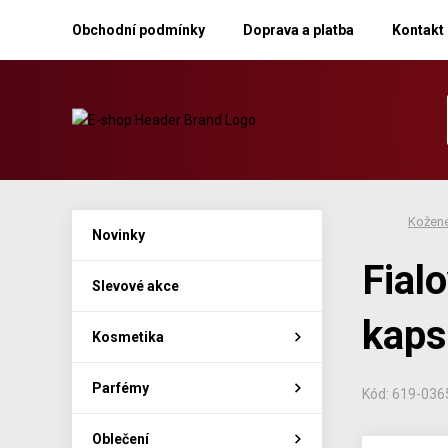
Obchodní podmínky
Doprava a platba
Kontakt
Kožené
Novinky
Fial
Slevové akce
kaps
Kosmetika
Parfémy
Kód: 619-036
Oblečení