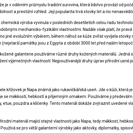
e je v oděvním průmyslu tradiční surovina, která lidstvo provází od počá
olnost a prestižní vzhled. Její popularita trvá stovky let a nic nenasvěd
a chemická výroba vyvinula v posledních desetiletích celou řadu technolog
odobnými mechanicko-fyzikální vlastnostmi. Nadále však platí, že pravá k
 jiné evolučním výběrem, během něhož se kůže zvířat vyvíjela stovky mili
 (nejstarší památky jsou z Egypta z období 3000 let před naším letopo
 kožené galanterie používáme různé druhy kožených materiálů. Jedná se
žení výjimečných vlastností. Nejpoužívanější druhy úprav přírodní usně j
tele křížovek je Napa známá jako rukavičkářská useň. Jde o kůži, která j
e se měkkostí, hebkostí a příjemným omakem. Používáme ji především
y, etue, pouzdra a klíčenky. Tento materiál dokáže zvýraznit uvedené vl
řírodní materiál mající stejné vlastnosti jako Napa, tedy měkkost, hebk
Používá se pro větší galanterní výrobky jako aktovky, diplomatky, spisovk