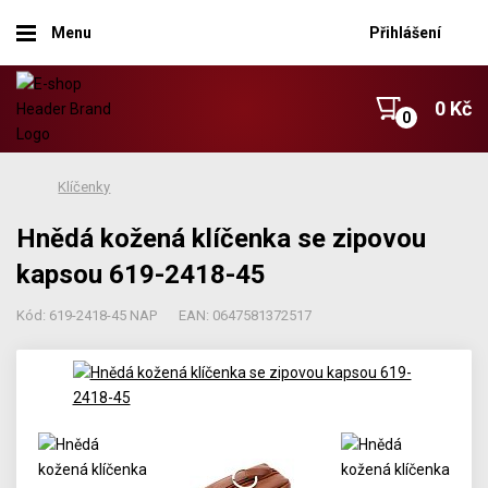
Menu
Přihlášení
0 Kč
Klíčenky
Hnědá kožená klíčenka se zipovou
kapsou 619-2418-45
Kód: 619-2418-45 NAP
EAN: 0647581372517