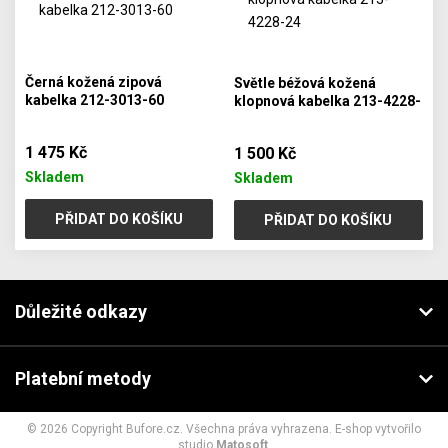
Černá kožená zipová
Světle béžová kožená
kabelka 212-3013-60
klopnová kabelka 213-4228-
24
1 475 Kč
1 500 Kč
Skladem
Skladem
PŘIDAT DO KOŠÍKU
PŘIDAT DO KOŠÍKU
Důležité odkazy
Platební metody
© 2026 Copyright Bufore.cz. Všechna práva vyhrazena. E-shop vytvořilo
studio
Matosoft
.