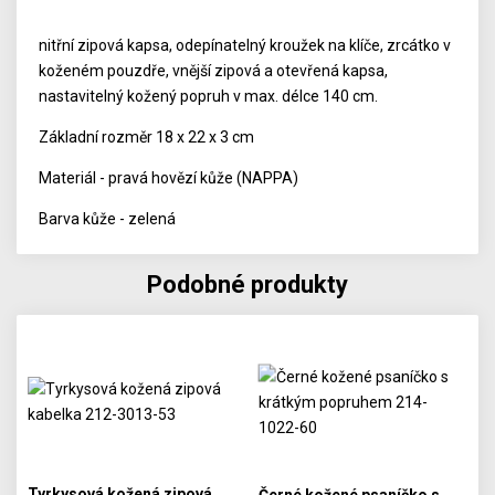
nitřní zipová kapsa, odepínatelný kroužek na klíče, zrcátko v
koženém pouzdře, vnější zipová a otevřená kapsa,
nastavitelný kožený popruh v max. délce 140 cm.
Základní rozměr 18 x 22 x 3 cm
Materiál - pravá hovězí kůže (NAPPA)
Barva kůže - zelená
Podobné produkty
Tyrkysová kožená zipová
Černé kožené psaníčko s