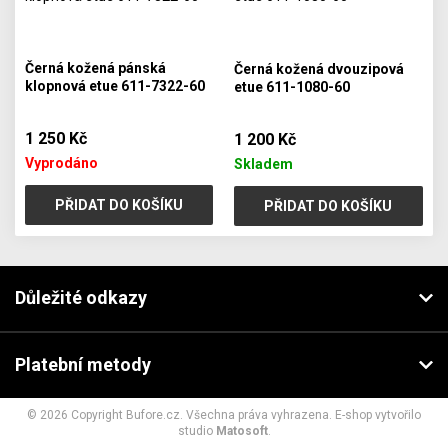
Černá kožená pánská
Černá kožená dvouzipová
klopnová etue 611-7322-60
etue 611-1080-60
1 250 Kč
1 200 Kč
Vyprodáno
Skladem
PŘIDAT DO KOŠÍKU
PŘIDAT DO KOŠÍKU
Důležité odkazy
Platební metody
© 2026 Copyright Bufore.cz. Všechna práva vyhrazena. E-shop vytvořilo
studio
Matosoft
.