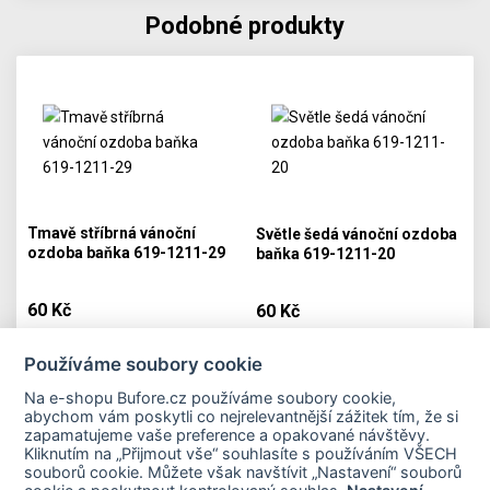
Podobné produkty
Tmavě stříbrná vánoční
Světle šedá vánoční ozdoba
ozdoba baňka 619-1211-29
baňka 619-1211-20
60 Kč
60 Kč
Skladem
Skladem
Používáme soubory cookie
PŘIDAT DO KOŠÍKU
PŘIDAT DO KOŠÍKU
Na e-shopu Bufore.cz používáme soubory cookie,
abychom vám poskytli co nejrelevantnější zážitek tím, že si
zapamatujeme vaše preference a opakované návštěvy.
Kliknutím na „Přijmout vše“ souhlasíte s používáním VŠECH
souborů cookie. Můžete však navštívit „Nastavení“ souborů
Důležité odkazy