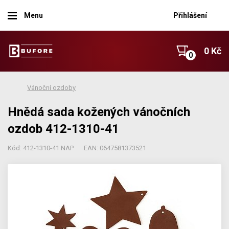
Menu
Přihlášení
0 Kč
Vánoční ozdoby
Hnědá sada kožených vánočních
ozdob 412-1310-41
Kód: 412-1310-41 NAP
EAN: 0647581373521