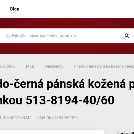
Blog
 výrobky
Muži
Peněženky
Hnědo-černá pánská kožená peněž
o-černá pánská kožená 
nkou 513-8194-40/60
94-40/60 VT/NAP
EAN: 0647581369920
2 přihrád