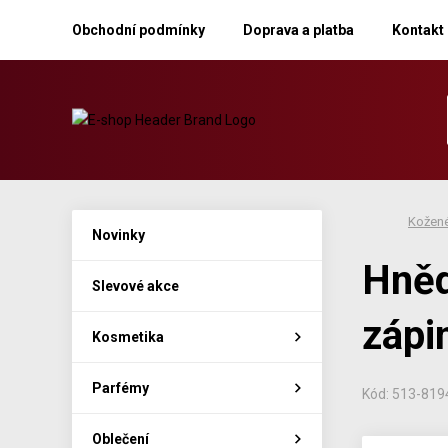
Obchodní podmínky
Doprava a platba
Kontakt
Kožené
Novinky
Hněd
Slevové akce
zápi
Kosmetika
Parfémy
Kód: 513-81
Oblečení