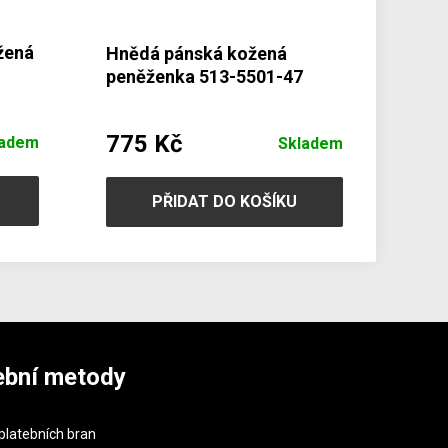
žená
Hnědá pánská kožená
peněženka 513-5501-47
52
775 Kč
ladem
Skladem
PŘIDAT DO KOŠÍKU
ební metody