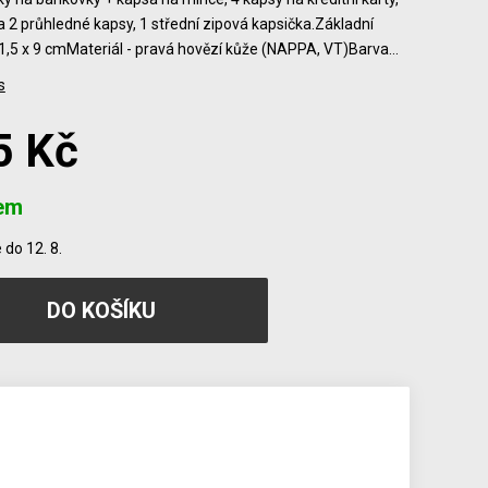
a 2 průhledné kapsy, 1 střední zipová kapsička.Základní
1,5 x 9 cmMateriál - pravá hovězí kůže (NAPPA, VT)Barva…
s
5 Kč
em
do 12. 8.