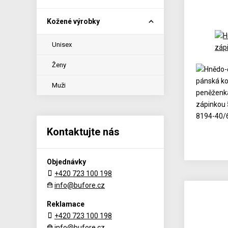
Kožené výrobky
Unisex
Ženy
Muži
Kontaktujte nás
Objednávky
+420 723 100 198
info@bufore.cz
Reklamace
+420 723 100 198
info@bufore.cz