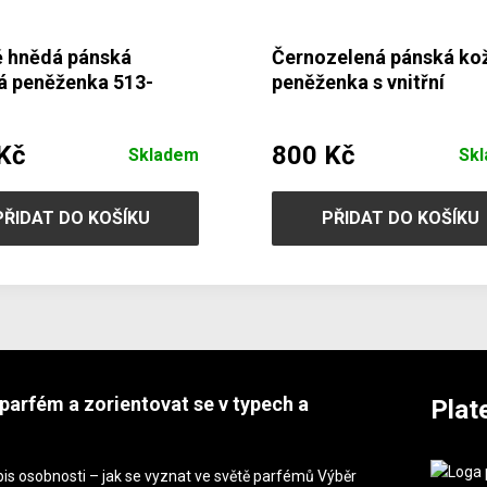
 hnědá pánská
Černozelená pánská ko
á peněženka 513-
peněženka s vnitřní
47/97
zápinkou 514-8140-60/
Kč
800 Kč
Skladem
Sk
PŘIDAT DO KOŠÍKU
PŘIDAT DO KOŠÍKU
parfém a zorientovat se v typech a
Plat
is osobnosti – jak se vyznat ve světě parfémů Výběr