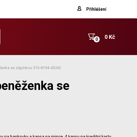
Přihlášení
0 Kč
enka se zápinkou 513-8194-40/60
peněženka se
ky na bankovky + kapsa na mince, 4 kapsy na kreditní karty,