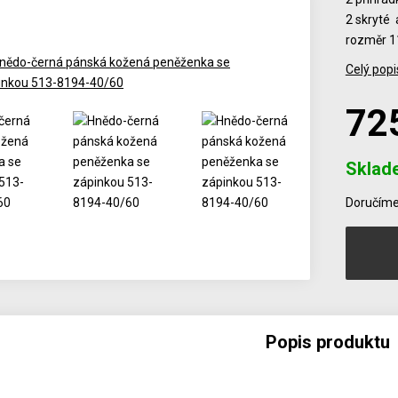
2 skryté 
rozměr 1
Celý popi
72
Sklad
Počet
Doručíme 
Popis produktu