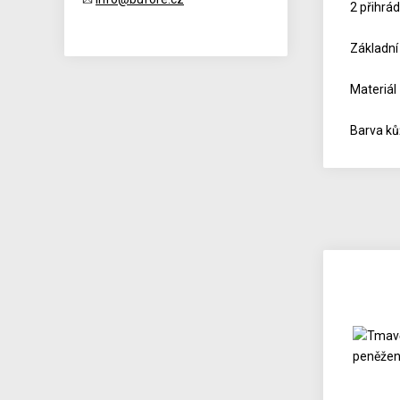
2 přihrád
Základní
Materiál
Barva ků