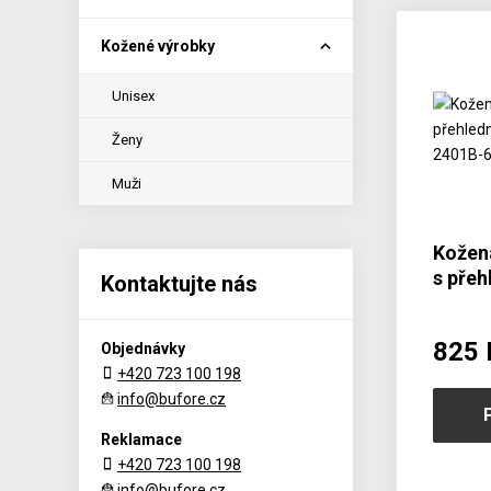
Kožené výrobky
Unisex
Ženy
Muži
Kožen
s pře
Kontaktujte nás
mince
825 
Objednávky
+420 723 100 198
info@bufore.cz
Reklamace
+420 723 100 198
info@bufore.cz