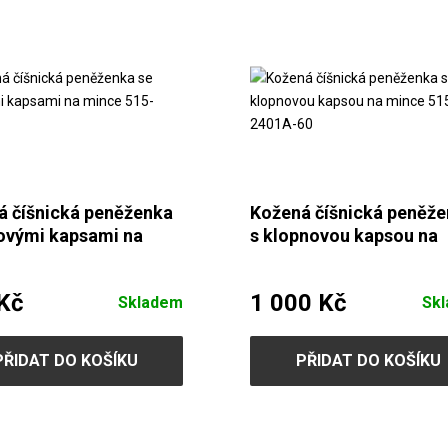
á číšnická peněženka
Kožená číšnická peněž
povými kapsami na
s klopnovou kapsou na
 515-2401-60
mince 515-2401A-60
Kč
1 000 Kč
Skladem
Sk
PŘIDAT DO KOŠÍKU
PŘIDAT DO KOŠÍKU