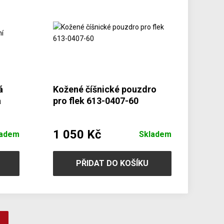
á
Kožené číšnické pouzdro
a
pro flek 613-0407-60
C-31
1 050 Kč
ladem
Skladem
PŘIDAT DO KOŠÍKU