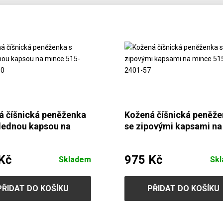
á číšnická peněženka
Kožená číšnická peněž
hlednou kapsou na
se zipovými kapsami na
 515-2401B-60
mince 515-2401-57
Kč
975 Kč
Skladem
Sk
PŘIDAT DO KOŠÍKU
PŘIDAT DO KOŠÍKU