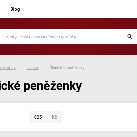
Blog
 výrobky
Unisex
Číšnické peněženky
ické peněženky
Kč