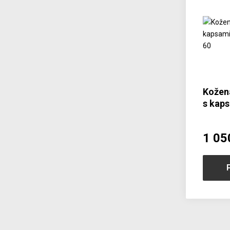
Kožen
s kaps
515-2
1 05