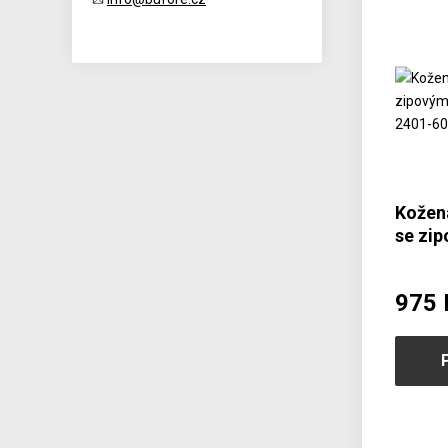
Kožen
se zi
mince
975 