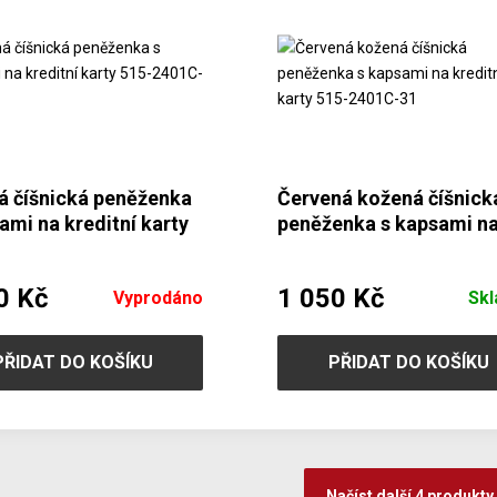
á číšnická peněženka
Červená kožená číšnick
ami na kreditní karty
peněženka s kapsami n
401C-60
kreditní karty 515-2401
0 Kč
1 050 Kč
Vyprodáno
Sk
PŘIDAT DO KOŠÍKU
PŘIDAT DO KOŠÍKU
Načíst další 4 produkty