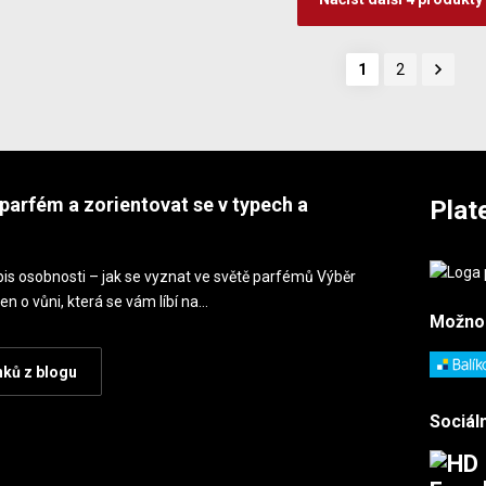
1
2
parfém a zorientovat se v typech a
Plat
is osobnosti – jak se vyznat ve světě parfémů Výběr
en o vůni, která se vám líbí na…
Možno
nků z blogu
Sociáln