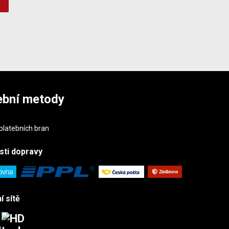
ební metody
sti
dopravy
í sítě