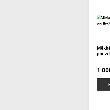
Měkké
pouzdr
60
1 00