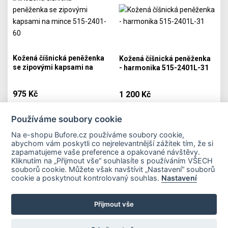
Kožená číšnická peněženka
Kožená číšnická peněženka
se zipovými kapsami na
- harmonika 515-2401L-31
mince 515-2401-60
975 Kč
1 200 Kč
Skladem
Skladem
Používáme soubory cookie
PŘIDAT DO KOŠÍKU
PŘIDAT DO KOŠÍKU
Na e-shopu Bufore.cz používáme soubory cookie,
abychom vám poskytli co nejrelevantnější zážitek tím, že si
zapamatujeme vaše preference a opakované návštěvy.
Kliknutím na „Přijmout vše“ souhlasíte s používáním VŠECH
souborů cookie. Můžete však navštívit „Nastavení“ souborů
Důležité odkazy
cookie a poskytnout kontrolovaný souhlas.
Nastavení
Přijmout vše
Platební metody