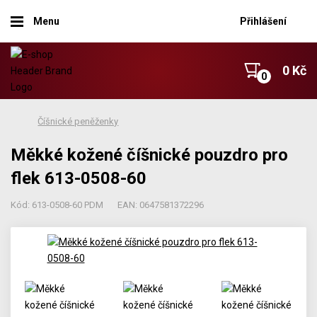
Menu
Přihlášení
0 Kč
Číšnické peněženky
Měkké kožené číšnické pouzdro pro
flek 613-0508-60
Kód: 613-0508-60 PDM
EAN: 0647581372296