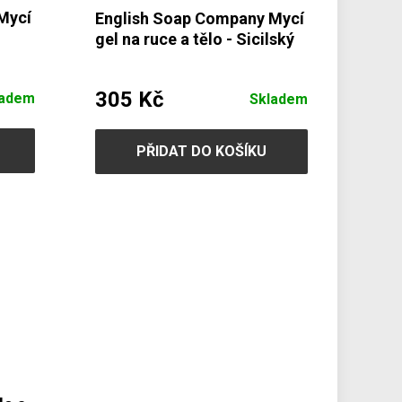
Mycí
English Soap Company Mycí
gel na ruce a tělo - Sicilský
citron & Pomeranč, 500ml
305 Kč
ladem
Skladem
PŘIDAT DO KOŠÍKU