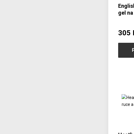
Engli
gel na
Lesní 
305 