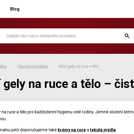
Blog
tika
Tělová kosmetika
Mycí gely na ruce a tělo
 gely na ruce a tělo – čis
y na ruce a tělo pro každodenní hygienu celé rodiny. Jemné složení šetrn
nou.
nalou péči doporučujeme také
krémy na ruce
a
tekutá mýdla
.