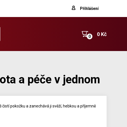
Přihlášení
0 Kč
tota a péče v jednom
ě čistí pokožku a zanechává ji svěží, hebkou a příjemně