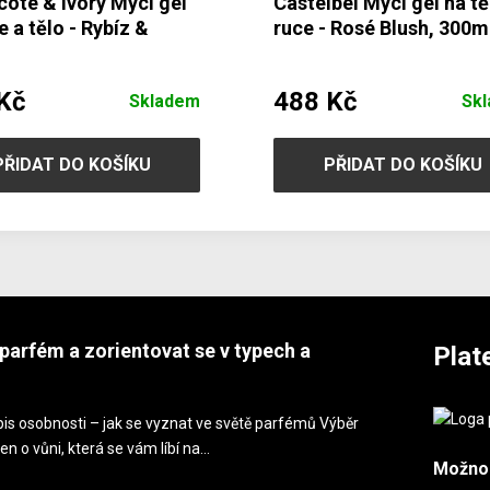
ote & Ivory Mycí gel
Castelbel Mycí gel na tě
e a tělo - Rybíz &
ruce - Rosé Blush, 300m
 300ml
Kč
488 Kč
Skladem
Sk
PŘIDAT DO KOŠÍKU
PŘIDAT DO KOŠÍKU
parfém a zorientovat se v typech a
Plat
is osobnosti – jak se vyznat ve světě parfémů Výběr
en o vůni, která se vám líbí na…
Možno