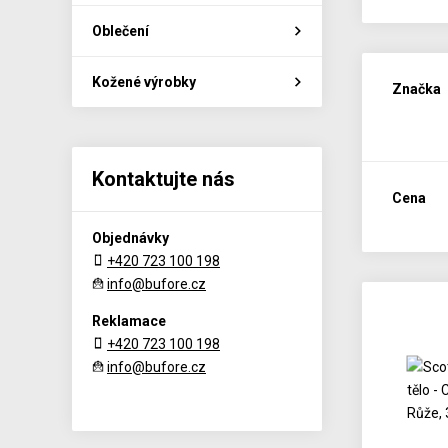
Oblečení
Kožené výrobky
Značka
Kontaktujte nás
Cena
Objednávky
+420 723 100 198
info@bufore.cz
Reklamace
+420 723 100 198
info@bufore.cz