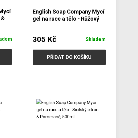
Mycí
English Soap Company Mycí
e &
gel na ruce a tělo - Růžový
grep & Broskev, 500ml
305 Kč
ladem
Skladem
PŘIDAT DO KOŠÍKU