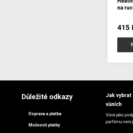
Heathc
na ruc
Růže,
415 
Jak vybrat 
Důležité odkazy
vůních
Doprava a platba
Vůně jako podp
parfému není j
Možnosti platby