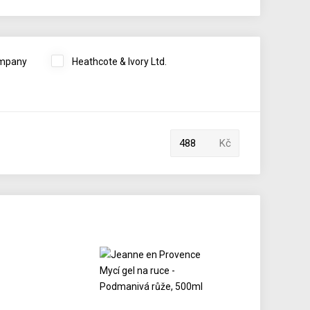
ompany
Heathcote & Ivory Ltd.
Kč