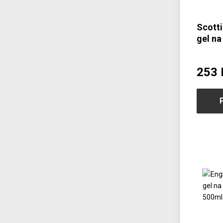
Scotti
gel na
Botani
300ml
253 