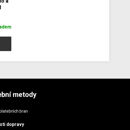
lo a
l
ladem
ební metody
sti
dopravy