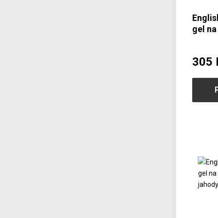
Engli
gel na
Levan
305 