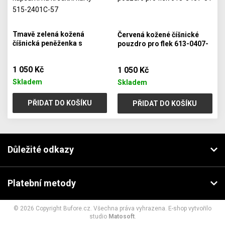
Tmavě zelená kožená
Červená kožené číšnické
číšnická peněženka s
pouzdro pro flek 613-0407-
kapsami na kreditní karty
31
515-2401C-57
1 050 Kč
1 050 Kč
Skladem
Skladem
PŘIDAT DO KOŠÍKU
PŘIDAT DO KOŠÍKU
Důležité odkazy
Platební metody
© 2026 Copyright Bufore.cz. Všechna práva vyhrazena. E-shop vytvořilo
studio
Matosoft
.