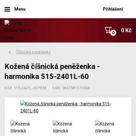
Menu
Přihlášení
0 Kč
Číšnické peněženky
Kožená číšnická peněženka -
harmonika 515-2401L-60
Kód: 515-2401L-60 PDM
EAN: 0647581370568