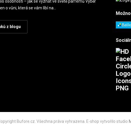
is osobnosti – jak se vyznat ve světě parfémů Výběr
en o vůni, která se vám líbí na…
Možno
nků z blogu
Sociáln
opyright Bufore.cz. Všechna práva vyhrazena. E-shop vytvořilo studio
M