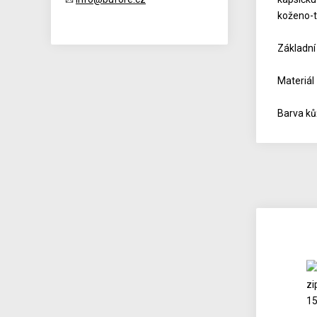
koženo-t
Základní
Materiál
Barva ků