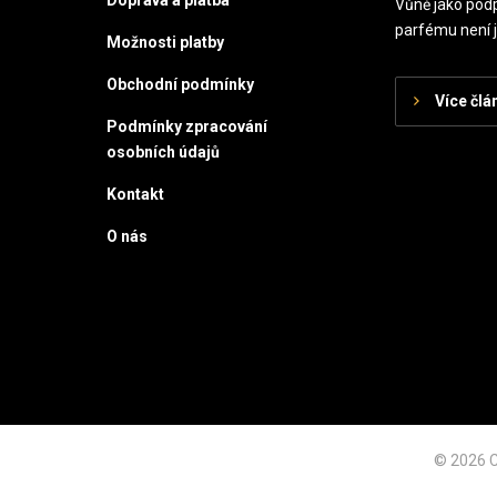
Vůně jako podp
parfému není j
Možnosti platby
Obchodní podmínky
Více člá
Podmínky zpracování
osobních údajů
Kontakt
O nás
© 2026 C