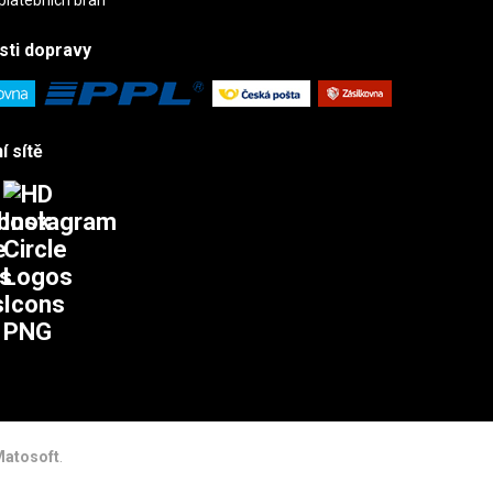
sti
dopravy
í sítě
atosoft
.