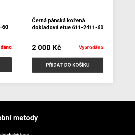
Černá pánská kožená
2-60
dokladová etue 611-2411-60
2 000 Kč
odáno
Vyprodáno
PŘIDAT DO KOŠÍKU
ební metody