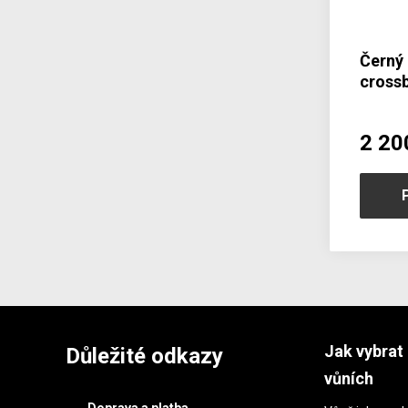
Černý
cross
2 20
Jak vybrat 
Důležité odkazy
vůních
Doprava a platba