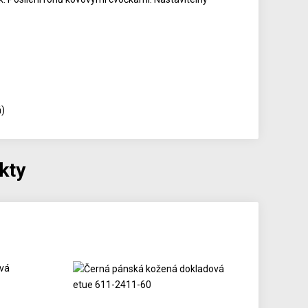
á)
kty