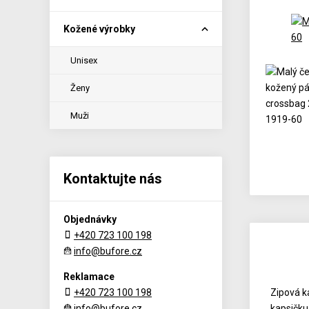
Kožené výrobky
Unisex
Ženy
Muži
Kontaktujte nás
Objednávky
+420 723 100 198
info@bufore.cz
Reklamace
+420 723 100 198
Zipová k
info@bufore.cz
kapsičku