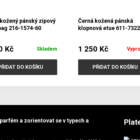
 kožený pánský zipový
Černá kožená pánská
bag 216-1574-60
klopnová etue 611-732
0 Kč
1 250 Kč
Skladem
Vypr
PŘIDAT DO KOŠÍKU
PŘIDAT DO KOŠÍKU
parfém a zorientovat se v typech a
Plat