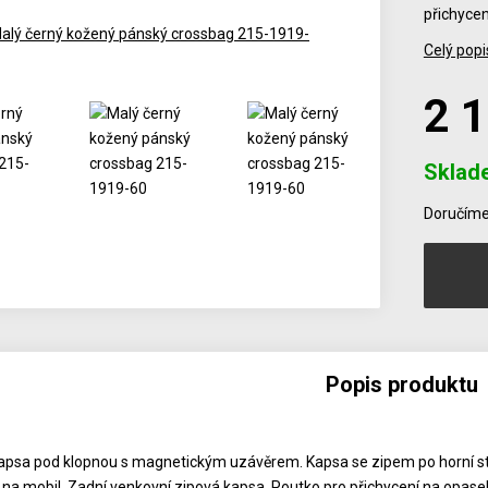
přichycen
Celý popi
2 
Sklad
Počet
Doručíme 
Popis produktu
apsa pod klopnou s magnetickým uzávěrem. Kapsa se zipem po horní str
 na mobil. Zadní venkovní zipová kapsa. Poutko pro přichycení na opase