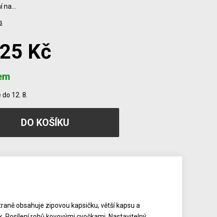
í na…
s
125 Kč
em
do 12. 8.
aně obsahuje zipovou kapsičku, větší kapsu a
k. Posílení rohů kovovými cvočkami. Nastavitelný