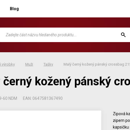
Blog
 výrobky
Muži
Tašky
Malý černý kožený pánský crossbag 21
 černý kožený pánský cr
19-60 NDM
EAN: 0647581367490
Zipová k
zipem po 
kapsičku 