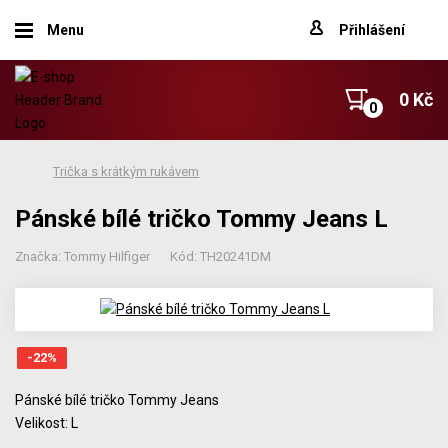
Menu
Přihlášení
0 Kč
Trička s krátkým rukávem
Pánské bílé tričko Tommy Jeans L
Značka: Tommy Hilfiger
Kód: TH20241DM
-22
%
Pánské bílé tričko Tommy Jeans
Velikost: L