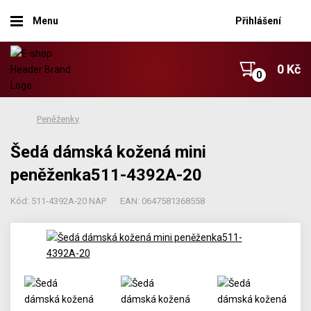
Menu
Přihlášení
0 Kč
Peněženky
Šedá dámská kožená mini
peněženka511-4392A-20
Kód: 511-4392A-20 NAP
EAN: 0647581368558