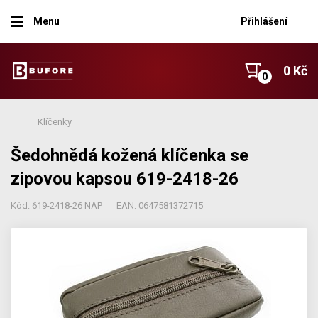
Menu
Přihlášení
0 Kč
Klíčenky
Šedohnědá kožená klíčenka se
zipovou kapsou 619-2418-26
Kód: 619-2418-26 NAP
EAN: 0647581372715