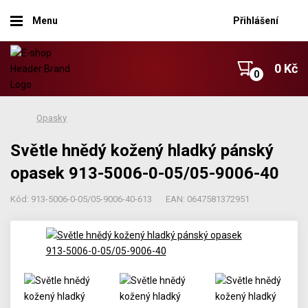
Menu
Přihlášení
0 Kč
Opasky
Světle hnědý kožený hladký pánský
opasek 913-5006-0-05/05-9006-40
Kód: 913-5006-0-05/05-9006-40-613
EAN: 0647581372951