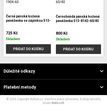
Černá pánská kožená
Černohnědá pánská kožená
peněženka se zápinkou 513-
peněženka 513-8142-60/40
1904-60
725 Kč
800 Kč
Skladem
Skladem
PŘIDAT DO KOŠÍKU
PŘIDAT DO KOŠÍKU
Důležité odkazy
Platební metody
© 2026 Copyright Bufore.cz. Všechna práva vyhrazena. E-shop vytvořilo
studio
Matosoft
.