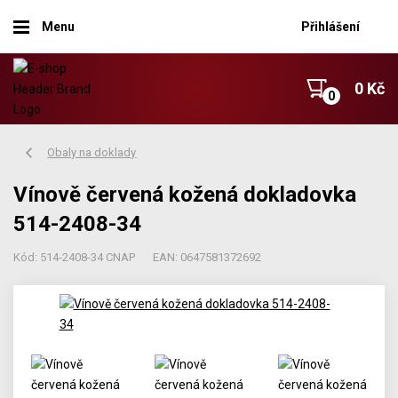
Menu
Přihlášení
0 Kč
Obaly na doklady
Vínově červená kožená dokladovka
514-2408-34
Kód: 514-2408-34 CNAP
EAN: 0647581372692