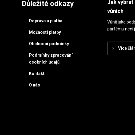
Jak vybrat 
Důležité odkazy
vůních
Doprava a platba
Vůně jako podp
parfému není j
Možnosti platby
Obchodní podmínky
Více člá
Podmínky zpracování
osobních údajů
Kontakt
O nás