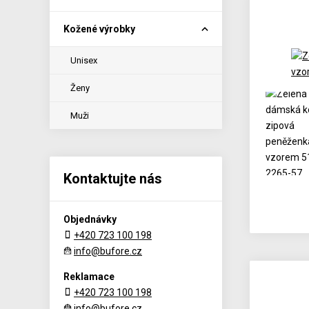
Kožené výrobky
Unisex
Ženy
Muži
Kontaktujte nás
Objednávky
+420 723 100 198
info@bufore.cz
Reklamace
+420 723 100 198
info@bufore.cz