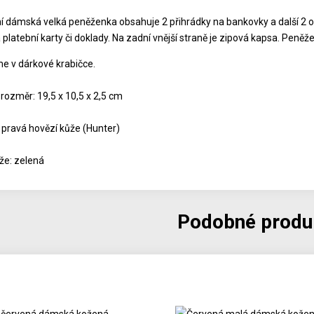
ní dámská velká peněženka obsahuje 2 přihrádky na bankovky a další 2 o
 platební karty či doklady. Na zadní vnější straně je zipová kapsa. Peně
 v dárkové krabičce.
 rozměr: 19,5 x 10,5 x 2,5 cm
: pravá hovězí kůže (Hunter)
že: zelená
Podobné produ