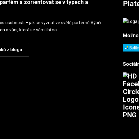
parfém a zorientovat se v typech a
Plat
is osobnosti – jak se vyznat ve světě parfémů Výběr
en o vůni, která se vám líbí na…
Možno
nků z blogu
Sociáln