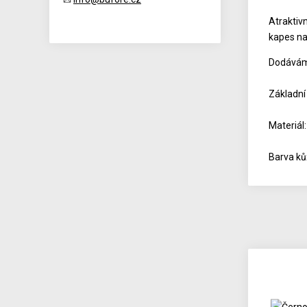
Atraktiv
kapes na
Dodáváme
Základní
Materiál
Barva ků