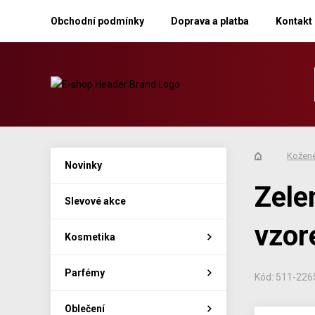
Obchodní podmínky
Doprava a platba
Kontakt
Kožené
Novinky
Zele
Slevové akce
vzor
Kosmetika
Parfémy
Kód: 511-22
Oblečení