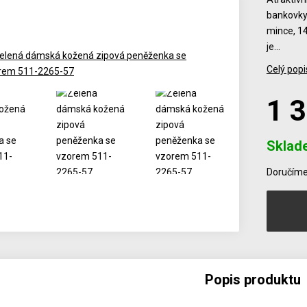
bankovky 
mince, 14
je…
Celý popi
1 
Sklad
Počet
Doručíme 
Popis produktu