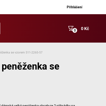
Přihlášení
0 Kč
ěženka se vzorem 511-2265-57
 peněženka se
ní dámská velká peněženka obsahuje 2 přihrádky na