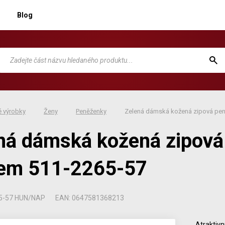
Blog
 výrobky
Ženy
Peněženky
Zelená dámská kožená zipová pen
ná dámská kožená zipová
em 511-2265-57
65-57 HUN/NAP
EAN: 0647581368213
Atraktiv