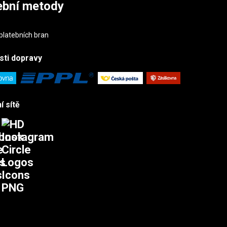
ební metody
sti
dopravy
í sítě