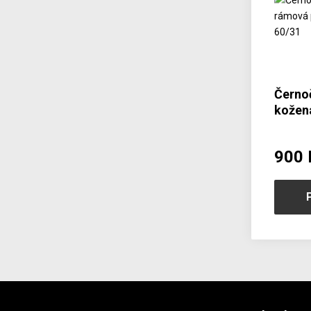
Černo
kožen
511-6
900 