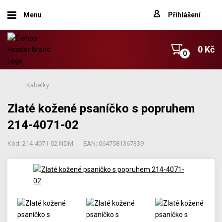
Menu
Přihlášení
0 Kč
Kabelky
Zlaté kožené psaníčko s popruhem
214-4071-02
Kód: 214-4071-02 NDM
EAN: 0647581367339