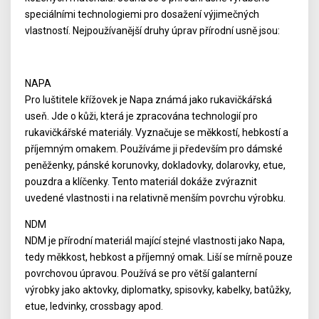
speciálními technologiemi pro dosažení výjimečných
vlastností. Nejpoužívanější druhy úprav přírodní usně jsou:
NAPA
Pro luštitele křížovek je Napa známá jako rukavičkářská
useň. Jde o kůži, která je zpracována technologií pro
rukavičkářské materiály. Vyznačuje se měkkostí, hebkostí a
příjemným omakem. Používáme ji především pro dámské
peněženky, pánské korunovky, dokladovky, dolarovky, etue,
pouzdra a klíčenky. Tento materiál dokáže zvýraznit
uvedené vlastnosti i na relativně menším povrchu výrobku.
NDM
NDM je přírodní materiál mající stejné vlastnosti jako Napa,
tedy měkkost, hebkost a příjemný omak. Liší se mírně pouze
povrchovou úpravou. Používá se pro větší galanterní
výrobky jako aktovky, diplomatky, spisovky, kabelky, batůžky,
etue, ledvinky, crossbagy apod.