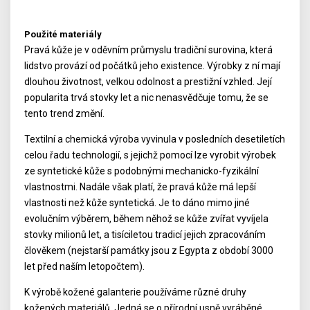
Použité materiály
Pravá kůže je v oděvním průmyslu tradiční surovina, která
lidstvo provází od počátků jeho existence. Výrobky z ní mají
dlouhou životnost, velkou odolnost a prestižní vzhled. Její
popularita trvá stovky let a nic nenasvědčuje tomu, že se
tento trend změní.
Textilní a chemická výroba vyvinula v posledních desetiletích
celou řadu technologií, s jejichž pomocí lze vyrobit výrobek
ze syntetické kůže s podobnými mechanicko-fyzikální
vlastnostmi. Nadále však platí, že pravá kůže má lepší
vlastnosti než kůže syntetická. Je to dáno mimo jiné
evolučním výběrem, během něhož se kůže zvířat vyvíjela
stovky milionů let, a tisíciletou tradicí jejich zpracováním
člověkem (nejstarší památky jsou z Egypta z období 3000
let před naším letopočtem).
K výrobě kožené galanterie používáme různé druhy
kožených materiálů. Jedná se o přírodní usně vyráběné