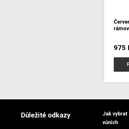
Červe
rámov
zápin
975 
Jak vybrat 
Důležité odkazy
vůních