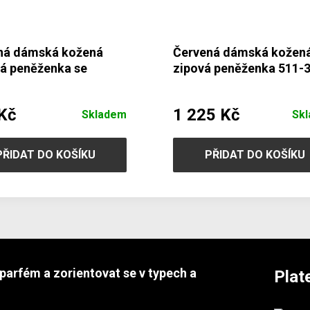
ná dámská kožená
Červená dámská kožen
á peněženka se
zipová peněženka 511-
kou 511-4357-31
31
Kč
1 225 Kč
Skladem
Sk
PŘIDAT DO KOŠÍKU
PŘIDAT DO KOŠÍKU
parfém a zorientovat se v typech a
Plat