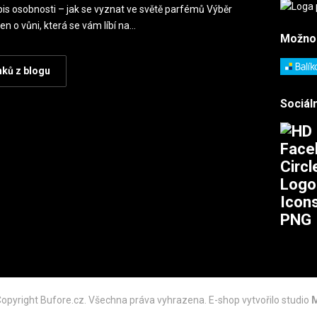
is osobnosti – jak se vyznat ve světě parfémů Výběr
en o vůni, která se vám líbí na…
Možno
nků z blogu
Sociáln
opyright Bufore.cz. Všechna práva vyhrazena. E-shop vytvořilo studio
M