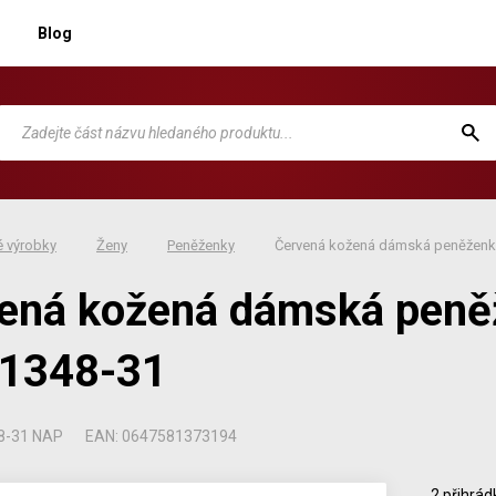
Blog
 výrobky
Ženy
Peněženky
Červená kožená dámská peněženk
ená kožená dámská peně
-1348-31
8-31 NAP
EAN: 0647581373194
2 přihrád