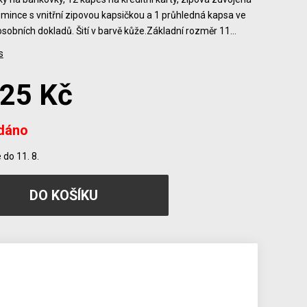
mince s vnitřní zipovou kapsičkou a 1 průhledná kapsa ve
 osobních dokladů. Šití v barvě kůže.Základní rozměr 11…
s
125 Kč
dáno
do 11. 8.