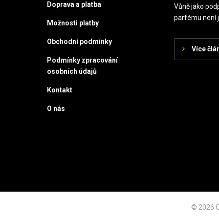
Doprava a platba
Vůně jako podp
parfému není j
Možnosti platby
Obchodní podmínky
Více člá
Podmínky zpracování
osobních údajů
Kontakt
O nás
© 2026 C