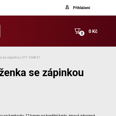
Přihlášení
0 Kč
a se zápinkou 511-1348-31
ženka se zápinkou
ky na bankovky, 12 kapes na kreditní karty, zipová zdvojená