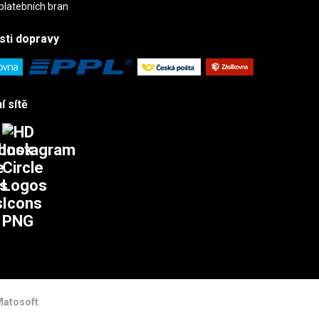
sti
dopravy
í sítě
atosoft
.