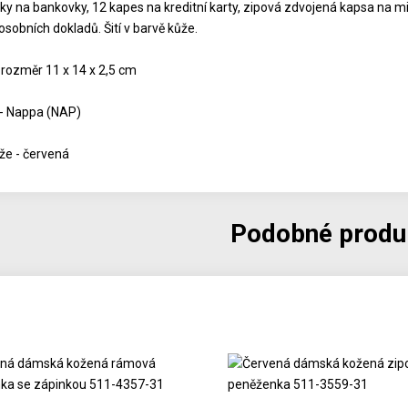
dky na bankovky, 12 kapes na kreditní karty, zipová zdvojená kapsa na m
 osobních dokladů. Šití v barvě kůže.
 rozměr 11 x 14 x 2,5 cm
 - Nappa (NAP)
že - červená
Podobné produ