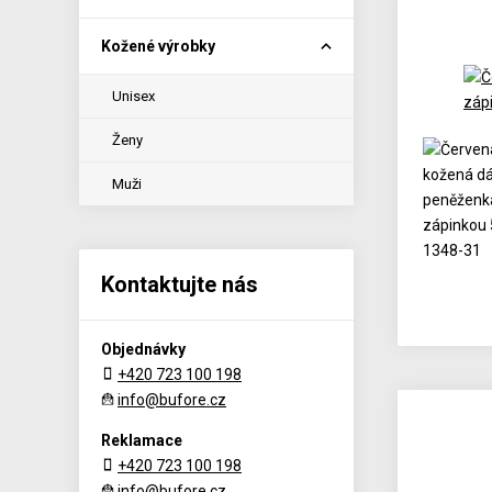
Kožené výrobky
Unisex
Ženy
Muži
Kontaktujte nás
Objednávky
+420 723 100 198
info@bufore.cz
Reklamace
+420 723 100 198
info@bufore.cz