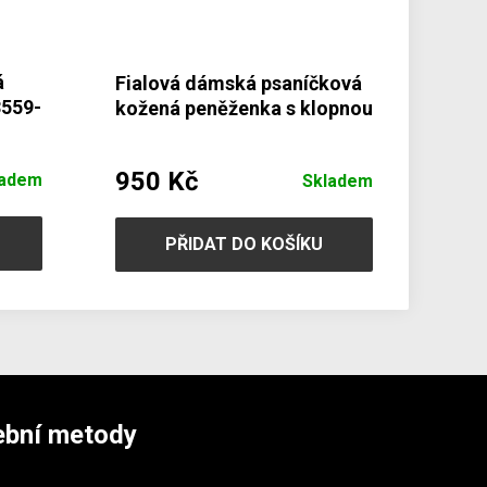
á
Fialová dámská psaníčková
3559-
kožená peněženka s klopnou
511-2120-76
950 Kč
ladem
Skladem
PŘIDAT DO KOŠÍKU
ební metody