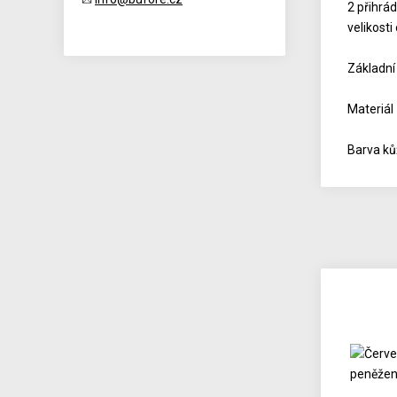
2 přihrá
velikosti
Základní
Materiál
Barva ků