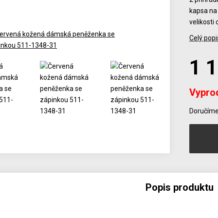
kapsa na 
velikosti
Celý popi
1 
Vypro
Počet
Doručíme 
Popis produktu