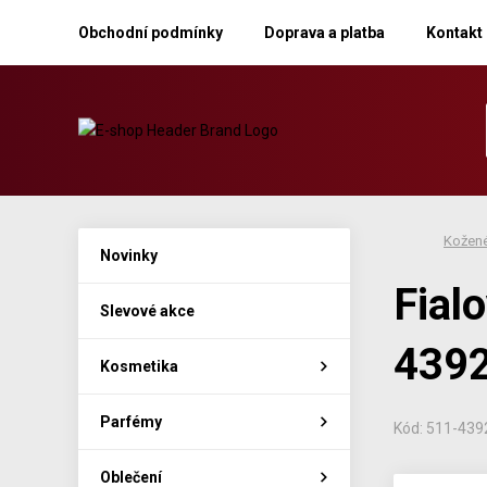
Obchodní podmínky
Doprava a platba
Kontakt
Kožené
Novinky
Fial
Slevové akce
439
Kosmetika
Parfémy
Kód: 511-43
Oblečení