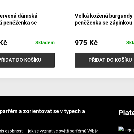
červená dámská
Velká kožená burgundy
á peněženka se
peněženka se zápinkou 
kou 511-9769-M31
8129-34
Kč
975 Kč
Skladem
Sk
PŘIDAT DO KOŠÍKU
PŘIDAT DO KOŠÍKU
parfém a zorientovat se v typech a
Plat
is osobnosti – jak se vyznat ve světě parfémů Výběr