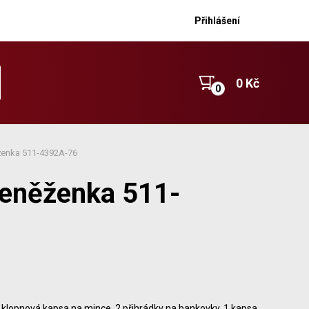
Přihlášení
0 Kč
ženka 511-4392A-76
peněženka 511-
klopnová kapsa na mince, 2 přihrádky na bankovky, 1 kapsa