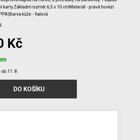
ní karty.Základní rozměr 6,5 x 10 cmMateriál - pravá hovězí
PPA)Barva kůže - fialová
s
0 Kč
em
do 11. 8.