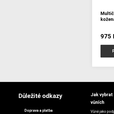
Multi
kožen
zápin
975 
Jak vybrat 
Důležité odkazy
vůních
Doprava a platba
Vůně jako podp