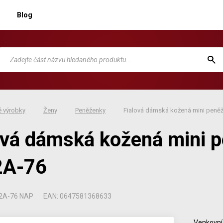
Blog
 výrobky
Ženy
Peněženky
Fialová dámská kožená mini peně
ová dámská kožená mini 
2A-76
92A-76 NAP
EAN: 0647581368633
Venkovní 