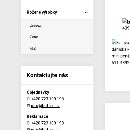
Kožené výrobky
Unisex
Ženy
Muži
Kontaktujte nás
Objednávky
+420 723 100 198
info@bufore.cz
Reklamace
+420 723 100 198
info@bufore.cz