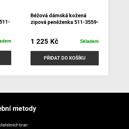
Béžová dámská kožená
511-
zipová peněženka 511-3559-
82
1 225 Kč
ladem
Skladem
PŘIDAT DO KOŠÍKU
ební metody