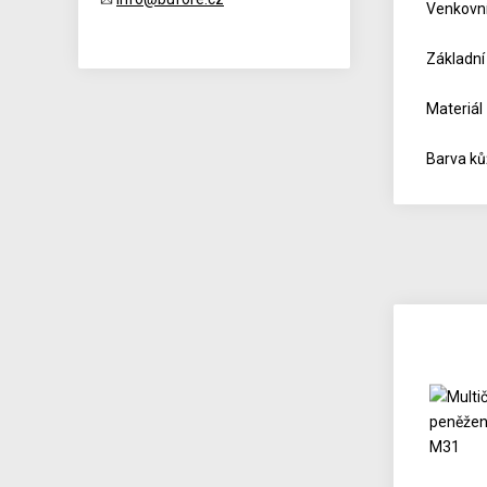
Venkovní
Základní
Materiál
Barva kůž