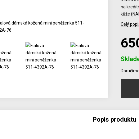
na kredit
kůže (NA
Celý popi
65
Sklad
Počet
Doručíme 
Popis produktu