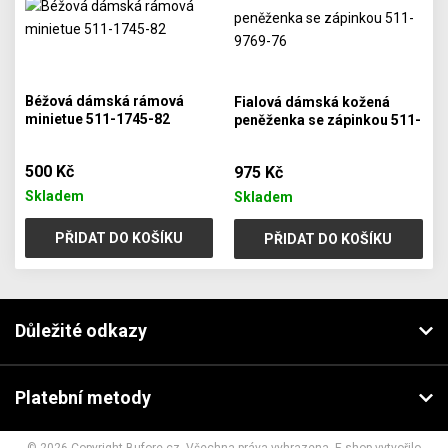
Béžová dámská rámová
Fialová dámská kožená
minietue 511-1745-82
peněženka se zápinkou 511-
9769-76
500 Kč
975 Kč
Skladem
Skladem
PŘIDAT DO KOŠÍKU
PŘIDAT DO KOŠÍKU
Důležité odkazy
Platební metody
© 2026 Copyright Bufore.cz. Všechna práva vyhrazena. E-shop vytvořilo