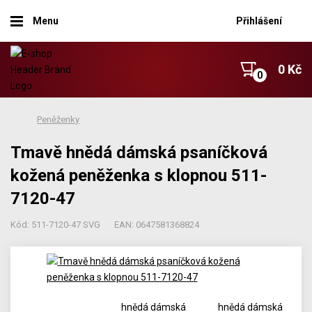
Menu
Přihlášení
0 Kč
Peněženky
Tmavě hnědá dámská psaníčková
kožená peněženka s klopnou 511-
7120-47
Kód: 511-7120-47 SVG
EAN: 0647581368824