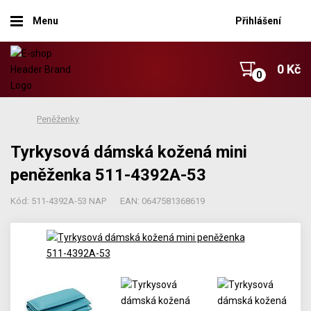
Menu
Přihlášení
0 Kč
Peněženky
Tyrkysová dámská kožená mini
peněženka 511-4392A-53
Kód: 511-4392A-53 NAP
EAN: 0647581368619