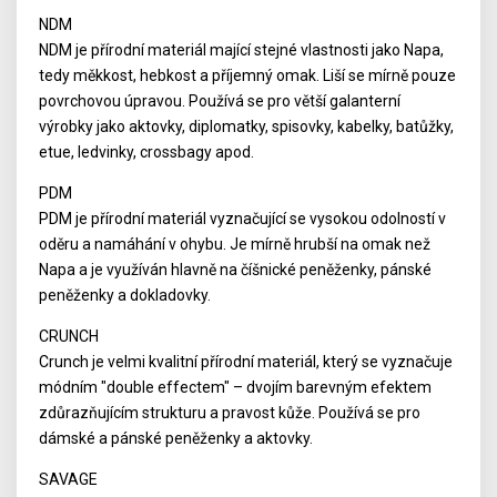
NDM
NDM je přírodní materiál mající stejné vlastnosti jako Napa,
tedy měkkost, hebkost a příjemný omak. Liší se mírně pouze
povrchovou úpravou. Používá se pro větší galanterní
výrobky jako aktovky, diplomatky, spisovky, kabelky, batůžky,
etue, ledvinky, crossbagy apod.
PDM
PDM je přírodní materiál vyznačující se vysokou odolností v
oděru a namáhání v ohybu. Je mírně hrubší na omak než
Napa a je využíván hlavně na číšnické peněženky, pánské
peněženky a dokladovky.
CRUNCH
Crunch je velmi kvalitní přírodní materiál, který se vyznačuje
módním "double effectem" – dvojím barevným efektem
zdůrazňujícím strukturu a pravost kůže. Používá se pro
dámské a pánské peněženky a aktovky.
SAVAGE