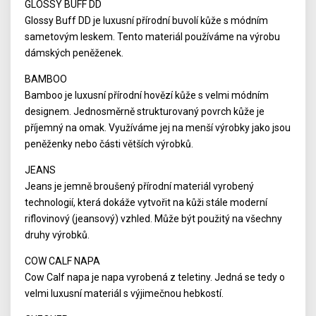
GLOSSY BUFF DD
Glossy Buff DD je luxusní přírodní buvolí kůže s módním
sametovým leskem. Tento materiál používáme na výrobu
dámských peněženek.
BAMBOO
Bamboo je luxusní přírodní hovězí kůže s velmi módním
designem. Jednosměrně strukturovaný povrch kůže je
příjemný na omak. Využíváme jej na menší výrobky jako jsou
peněženky nebo části větších výrobků.
JEANS
Jeans je jemně broušený přírodní materiál vyrobený
technologií, která dokáže vytvořit na kůži stále moderní
riflovinový (jeansový) vzhled. Může být použitý na všechny
druhy výrobků.
COW CALF NAPA
Cow Calf napa je napa vyrobená z teletiny. Jedná se tedy o
velmi luxusní materiál s výjimečnou hebkostí.